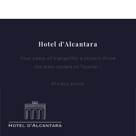
Hotel d'Alcantara
Your oasis of tranquillity a stone's throw
the main square of Tournai !
Privacy policy