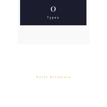
0
Types
Hôtel Alcantara
Chambre Deluxe
familie