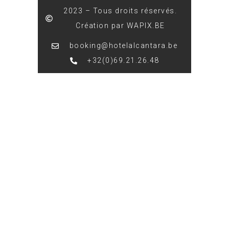
2023 – Tous droits réservés.
Création par WAPIX.BE
booking@hotelalcantara.be
+32(0)69.21.26.48