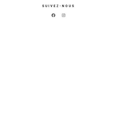
SUIVEZ-NOUS
Réserver
maintenant
Téléphone
+32(0)69.21.26.48