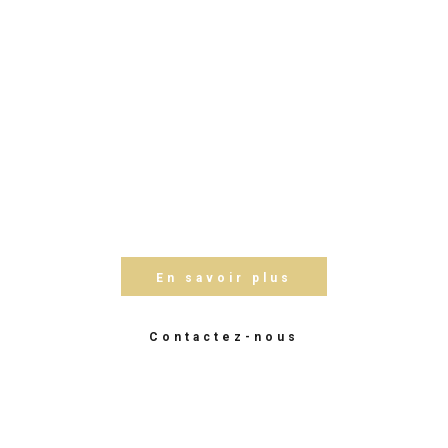
En plus de nos services, Tournai
est une ville riche en histoire,
culture et événements. Que vous
soyez ici pour affaires ou pour le
plaisir, profitez de notre
emplacement privilégié pour
découvrir tout ce que cette
magnifique région a à offrir.
En savoir plus
Contactez-nous